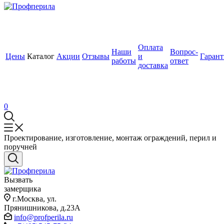
Оплата
Наши
Вопрос-
Цены
Каталог
Акции
Отзывы
и
Гаран
работы
ответ
доставка
0
Проектирование, изготовление, монтаж ограждений, перил и
поручней
Вызвать
замерщика
г.Москва, ул.
Прянишникова, д.23А
info@profperila.ru