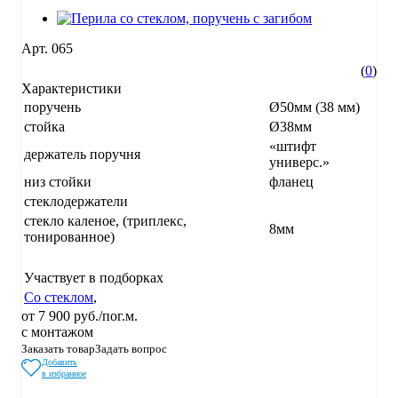
Арт.
065
(
0
)
Характеристики
поручень
Ø50мм (38 мм)
стойка
Ø38мм
«штифт
держатель поручня
универс.»
низ стойки
фланец
стеклодержатели
стекло каленое, (триплекс,
8мм
тонированное)
Участвует в подборках
Со стеклом
,
от 7 900 руб./пог.м.
с монтажом
Заказать товар
Задать вопрос
Добавить
в избранное