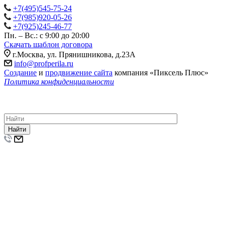
+7(495)545-75-24
+7(985)920-05-26
+7(925)245-46-77
Пн. – Вс.: с 9:00 до 20:00
Скачать шаблон договора
г.Москва, ул. Прянишникова, д.23А
info@profperila.ru
Создание
и
продвижение сайта
компания «Пиксель Плюс»
Политика конфиденциальности
© 2011-2026 Компания «ПрофПерила»: изготовление, монтаж
и установка лестничных ограждений, перил и поручней из
нержавеющей стали и стекла по низкой цене.
Найти