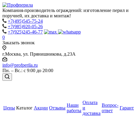
Компания-производитель ограждений: изготовление перил и
поручней, их доставка и монтаж!
+7(495)545-75-24
+7(985)920-05-26
+7(925)245-46-77
0
Заказать звонок
г.Москва, ул. Прянишникова, д.23А
info@profperila.ru
Пн. – Вс.: с 9:00 до 20:00
Оплата
Наши
Вопрос-
Цены
Каталог
Акции
Отзывы
и
Гаран
работы
ответ
доставка