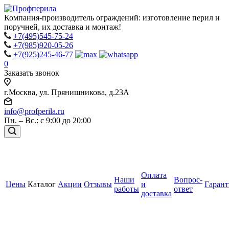
Компания-производитель ограждений: изготовление перил и
поручней, их доставка и монтаж!
+7(495)545-75-24
+7(985)920-05-26
+7(925)245-46-77
0
Заказать звонок
г.Москва, ул. Прянишникова, д.23А
info@profperila.ru
Пн. – Вс.: с 9:00 до 20:00
Оплата
Наши
Вопрос-
Цены
Каталог
Акции
Отзывы
и
Гаран
работы
ответ
доставка