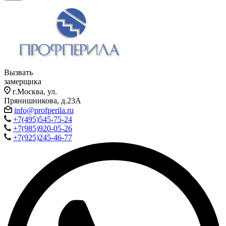
Вызвать
замерщика
г.Москва, ул.
Прянишникова, д.23А
info@profperila.ru
+7(495)545-75-24
+7(985)920-05-26
+7(925)245-46-77