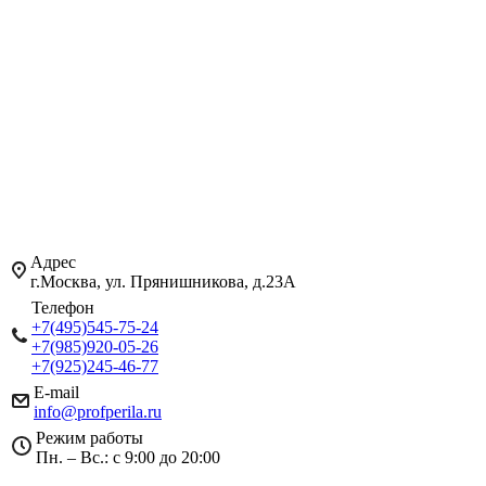
Адрес
г.Москва, ул. Прянишникова, д.23А
Телефон
+7(495)545-75-24
+7(985)920-05-26
+7(925)245-46-77
E-mail
info@profperila.ru
Режим работы
Пн. – Вс.: с 9:00 до 20:00