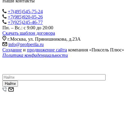
Наши контакты
+7(495)545-75-24
+7(985)920-05-26
+7(925)245-46-77
Пн. – Вс.: с 9:00 до 20:00
Скачать шаблон договора
г.Москва, ул. Прянишникова, д.23А
info@profperila.ru
Создание
и
продвижение сайта
компания «Пиксель Плюс»
Политика конфиденциальности
© 2011-2026 Компания «ПрофПерила»: изготовление, монтаж
и установка лестничных ограждений, перил и поручней из
нержавеющей стали и стекла по низкой цене.
Найти