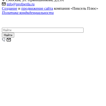
info@profperila.ru
Создание
и
продвижение сайта
компания «Пиксель Плюс»
Политика конфиденциальности
© 2011-2026 Компания «ПрофПерила»: изготовление, монтаж
и установка лестничных ограждений, перил и поручней из
нержавеющей стали и стекла по низкой цене.
Найти