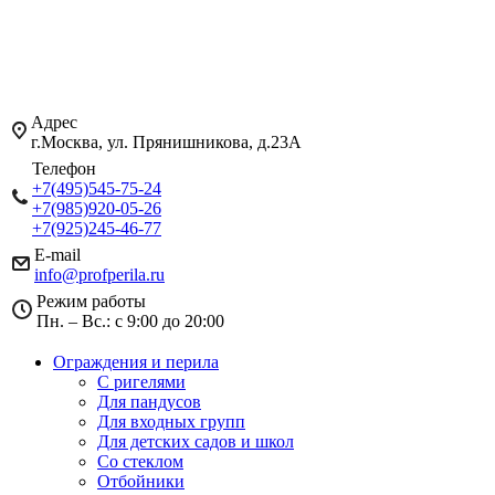
Адрес
г.Москва, ул. Прянишникова, д.23А
Телефон
+7(495)545-75-24
+7(985)920-05-26
+7(925)245-46-77
E-mail
info@profperila.ru
Режим работы
Пн. – Вс.: с 9:00 до 20:00
Ограждения и перила
С ригелями
Для пандусов
Для входных групп
Для детских садов и школ
Со стеклом
Отбойники