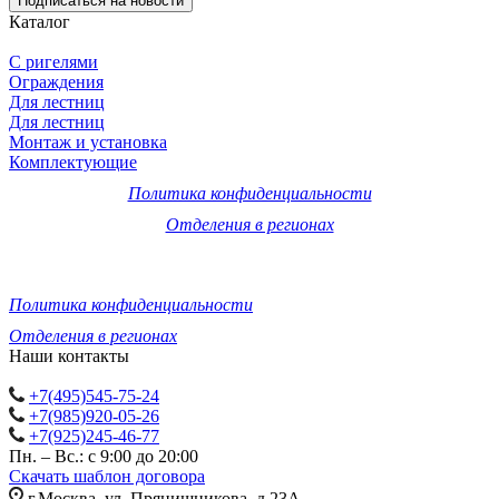
Подписаться
на новости
Каталог
С ригелями
Ограждения
Для лестниц
Для лестниц
Монтаж и установка
Комплектующие
Политика конфиденциальности
Отделения в регионах
© 2011-2026 Компания «ПрофПерила»: изготовление, монтаж
и установка лестничных ограждений, перил и поручней из
нержавеющей стали и стекла по низкой цене.
Политика конфиденциальности
Отделения в регионах
Наши контакты
+7(495)545-75-24
+7(985)920-05-26
+7(925)245-46-77
Пн. – Вс.: с 9:00 до 20:00
Скачать шаблон договора
г.Москва, ул. Прянишникова, д.23А