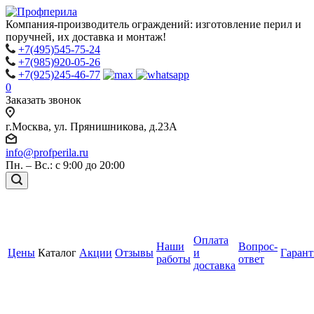
Компания-производитель ограждений: изготовление перил и
поручней, их доставка и монтаж!
+7(495)545-75-24
+7(985)920-05-26
+7(925)245-46-77
0
Заказать звонок
г.Москва, ул. Прянишникова, д.23А
info@profperila.ru
Пн. – Вс.: с 9:00 до 20:00
Оплата
Наши
Вопрос-
Цены
Каталог
Акции
Отзывы
и
Гаран
работы
ответ
доставка