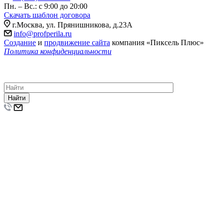
Пн. – Вс.: с 9:00 до 20:00
Скачать шаблон договора
г.Москва, ул. Прянишникова, д.23А
info@profperila.ru
Создание
и
продвижение сайта
компания «Пиксель Плюс»
Политика конфиденциальности
© 2011-2026 Компания «ПрофПерила»: изготовление, монтаж
и установка лестничных ограждений, перил и поручней из
нержавеющей стали и стекла по низкой цене.
Найти