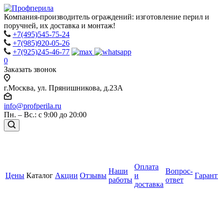
Компания-производитель ограждений: изготовление перил и
поручней, их доставка и монтаж!
+7(495)545-75-24
+7(985)920-05-26
+7(925)245-46-77
0
Заказать звонок
г.Москва, ул. Прянишникова, д.23А
info@profperila.ru
Пн. – Вс.: с 9:00 до 20:00
Оплата
Наши
Вопрос-
Цены
Каталог
Акции
Отзывы
и
Гаран
работы
ответ
доставка