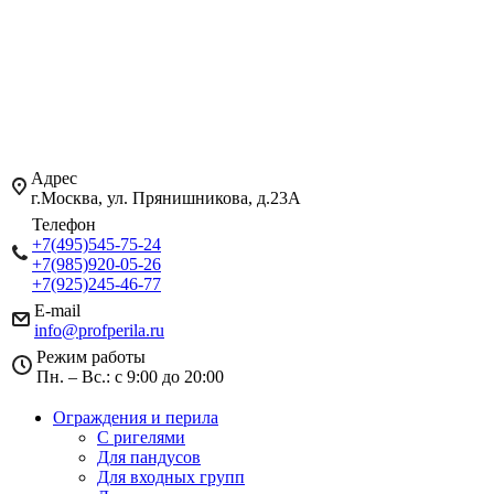
Адрес
г.Москва, ул. Прянишникова, д.23А
Телефон
+7(495)545-75-24
+7(985)920-05-26
+7(925)245-46-77
E-mail
info@profperila.ru
Режим работы
Пн. – Вс.: с 9:00 до 20:00
Ограждения и перила
С ригелями
Для пандусов
Для входных групп