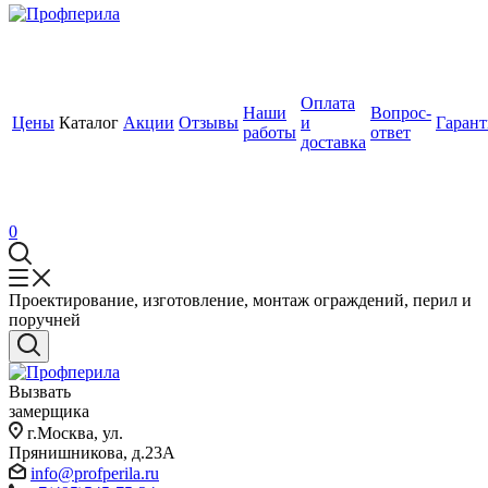
Оплата
Наши
Вопрос-
Цены
Каталог
Акции
Отзывы
и
Гаран
работы
ответ
доставка
0
Проектирование, изготовление, монтаж ограждений, перил и
поручней
Вызвать
замерщика
г.Москва, ул.
Прянишникова, д.23А
info@profperila.ru