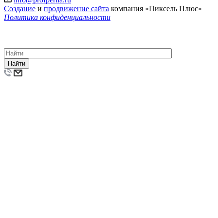
Создание
и
продвижение сайта
компания «Пиксель Плюс»
Политика конфиденциальности
© 2011-2026 Компания «ПрофПерила»: изготовление, монтаж
и установка лестничных ограждений, перил и поручней из
нержавеющей стали и стекла по низкой цене.
Найти