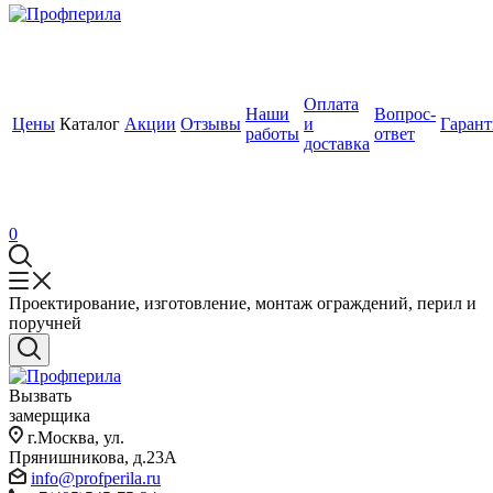
Оплата
Наши
Вопрос-
Цены
Каталог
Акции
Отзывы
и
Гаран
работы
ответ
доставка
0
Проектирование, изготовление, монтаж ограждений, перил и
поручней
Вызвать
замерщика
г.Москва, ул.
Прянишникова, д.23А
info@profperila.ru