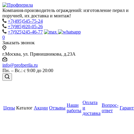
Компания-производитель ограждений: изготовление перил и
поручней, их доставка и монтаж!
+7(495)545-75-24
+7(985)920-05-26
+7(925)245-46-77
0
Заказать звонок
г.Москва, ул. Прянишникова, д.23А
info@profperila.ru
Пн. – Вс.: с 9:00 до 20:00
Оплата
Наши
Вопрос-
Цены
Каталог
Акции
Отзывы
и
Гаран
работы
ответ
доставка