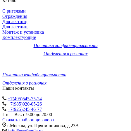
Каталог
С ригелями
Ограждения
Для лестниц
Для лестниц
Монтаж и установка
Комплектующие
Политика конфиденциальности
Отделения в регионах
© 2011-2026 Компания «ПрофПерила»: изготовление, монтаж
и установка лестничных ограждений, перил и поручней из
нержавеющей стали и стекла по низкой цене.
Политика конфиденциальности
Отделения в регионах
Наши контакты
+7(495)545-75-24
+7(985)920-05-26
+7(925)245-46-77
Пн. – Вс.: с 9:00 до 20:00
Скачать шаблон договора
г.Москва, ул. Прянишникова, д.23А
info@profperila.ru